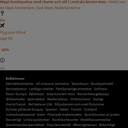
Hippt boutiquebas med charm och stil i centrala Amsterdam •
Hotel van
de Vijsel Amsterdam, Oud-West, Nederländerna
Bar
Flyg som tillval
Upp till
-58%
Kollektioner
Aktivitetssemestrar
All-inclusive-semestrar
Strandresor
Boutiquehotell
Storstadsresor
Lantliga vistelser
Familjevänliga semestrar
Golfresor
Resor i Europa
Paketresor
Sista minuten-resor
Romantiska getaways
Skidsemester
Spavistelser
Weekendresor
Vintersolresor
Sverige
Vive la France!
Det bästa av USA
Erbjudanden som snart försvinner
Nyheter på Secret Escapes
Spanien
Italien
Foodie
Tyskland
Julmarknadsspecial
Asien
Förenade Arabemiraten
Se andra sidan av jorden
Ekovänligt
Unika upplevelser
Nordiska favoriter
Medelhavssemestrar
Skandinaviska spavistelser
Populära resmål
Vårens getaways
Boka tidigt