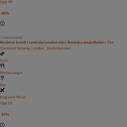
Upp till
-49%
Modernt hotell i centrala London nära ikoniska sevärdheter •
The
Clermont Victoria, London, Storbritannien
Gym
Restauranger
Bar
Flyg som tillval
Upp till
-43%