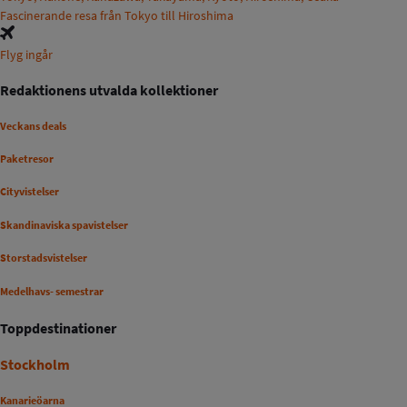
Fascinerande resa från Tokyo till Hiroshima
Flyg ingår
Redaktionens utvalda kollektioner
Veckans deals
Paketresor
Cityvistelser
Skandinaviska spavistelser
Storstadsvistelser
Medelhavs- semestrar
Toppdestinationer
Stockholm
Kanarieöarna