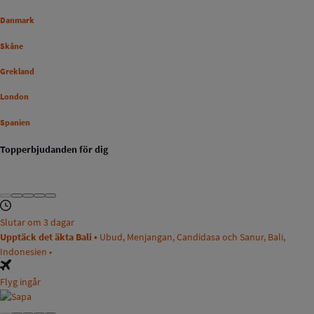
Danmark
Skåne
Grekland
London
Spanien
Topperbjudanden för dig
Slutar om 3 dagar
Upptäck det äkta Bali •
Ubud, Menjangan, Candidasa och Sanur, Bali,
Indonesien •
Flyg ingår