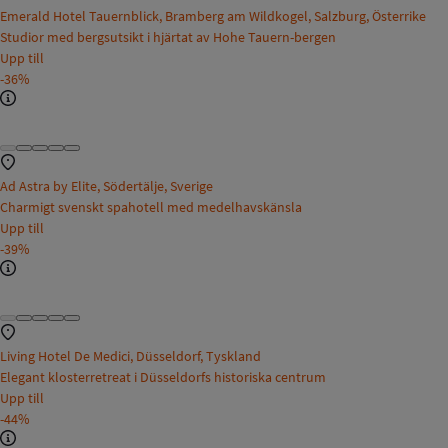
Emerald Hotel Tauernblick, Bramberg am Wildkogel, Salzburg, Österrike
Studior med bergsutsikt i hjärtat av Hohe Tauern-bergen
Upp till
-36%
Ad Astra by Elite, Södertälje, Sverige
Charmigt svenskt spahotell med medelhavskänsla
Upp till
-39%
Living Hotel De Medici, Düsseldorf, Tyskland
Elegant klosterretreat i Düsseldorfs historiska centrum
Upp till
-44%