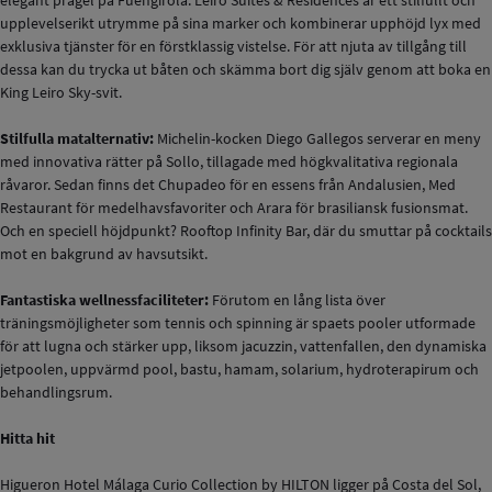
elegant prägel på Fuengirola. Leiro Suites & Residences är ett stilfullt och
upplevelserikt utrymme på sina marker och kombinerar upphöjd lyx med
exklusiva tjänster för en förstklassig vistelse. För att njuta av tillgång till
dessa kan du trycka ut båten och skämma bort dig själv genom att boka en
King Leiro Sky-svit.
Stilfulla matalternativ:
Michelin-kocken Diego Gallegos serverar en meny
med innovativa rätter på Sollo, tillagade med högkvalitativa regionala
råvaror. Sedan finns det Chupadeo för en essens från Andalusien, Med
Restaurant för medelhavsfavoriter och Arara för brasiliansk fusionsmat.
Och en speciell höjdpunkt? Rooftop Infinity Bar, där du smuttar på cocktails
mot en bakgrund av havsutsikt.
Fantastiska wellnessfaciliteter:
Förutom en lång lista över
träningsmöjligheter som tennis och spinning är spaets pooler utformade
för att lugna och stärker upp, liksom jacuzzin, vattenfallen, den dynamiska
jetpoolen, uppvärmd pool, bastu, hamam, solarium, hydroterapirum och
behandlingsrum.
Hitta hit
Higueron Hotel Málaga Curio Collection by HILTON ligger på Costa del Sol,