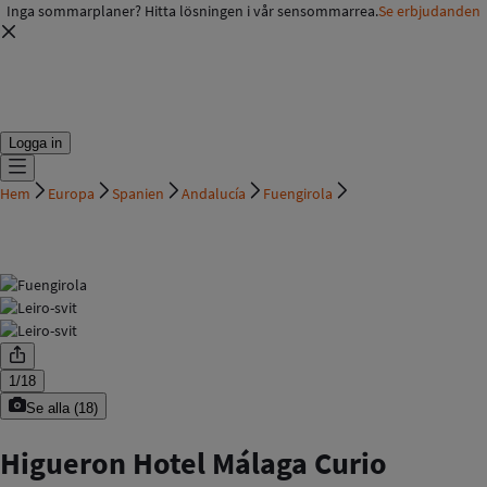
Inga sommarplaner? Hitta lösningen i vår sensommarrea.
Se erbjudanden
Logga in
Hem
Europa
Spanien
Andalucía
Fuengirola
1
/
18
Se alla
(
18
)
Higueron Hotel Málaga Curio