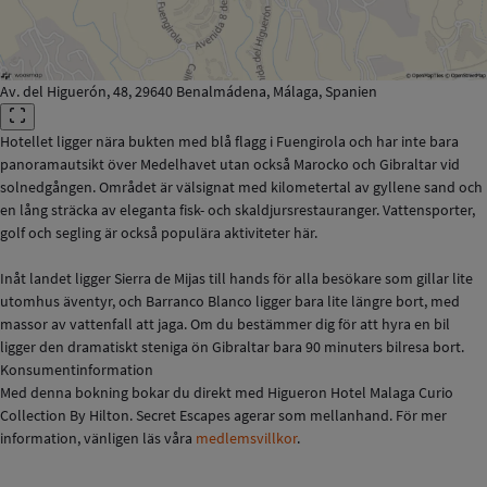
Av. del Higuerón, 48, 29640 Benalmádena, Málaga, Spanien
Hotellet ligger nära bukten med blå flagg i Fuengirola och har inte bara
panoramautsikt över Medelhavet utan också Marocko och Gibraltar vid
solnedgången. Området är välsignat med kilometertal av gyllene sand och
en lång sträcka av eleganta fisk- och skaldjursrestauranger. Vattensporter,
golf och segling är också populära aktiviteter här.
Inåt landet ligger Sierra de Mijas till hands för alla besökare som gillar lite
utomhus äventyr, och Barranco Blanco ligger bara lite längre bort, med
massor av vattenfall att jaga. Om du bestämmer dig för att hyra en bil
ligger den dramatiskt steniga ön Gibraltar bara 90 minuters bilresa bort.
Konsumentinformation
Med denna bokning bokar du direkt med Higueron Hotel Malaga Curio
Collection By Hilton. Secret Escapes agerar som mellanhand. För mer
information, vänligen läs våra
medlemsvillkor
.