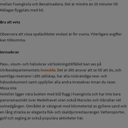
mellan Fuengirola och Benalmadena. Det är mindre än 20 minuter till
Málagas flygplats med bil.
Bra att veta
Observera att vissa spafaciliteter endast är för vuxna. Ytterligare avgifter
kan tillkomma.
Inresekrav
Pass-, visum- och hälsokrav vid bokningstillfället kan ses på
Utrikesdepartementets
hemsida
. Det är ditt ansvar att se till att du, och
samtliga resenärer i ditt sällskap, har alla nödvändiga rese- och
hälsodokument samt uppfyller alla andra inresekrav innan du reser.
Missa inte
Hotellet ligger nära bukten med blå flagg i Fuengirola och har inte bara
panoramautsikt över Medelhavet utan också Marocko och Gibraltar vid
solnedgången. Området är välsignat med kilometertal av gyllene sand och
en lång sträcka av eleganta fisk- och skaldjursrestauranger. Vattensporter,
golf och segling är också populära aktiviteter här.