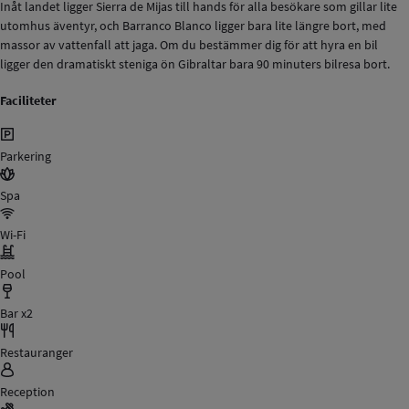
Inåt landet ligger Sierra de Mijas till hands för alla besökare som gillar lite
utomhus äventyr, och Barranco Blanco ligger bara lite längre bort, med
massor av vattenfall att jaga. Om du bestämmer dig för att hyra en bil
ligger den dramatiskt steniga ön Gibraltar bara 90 minuters bilresa bort.
Faciliteter
Parkering
Spa
Wi-Fi
Pool
Bar x2
Restauranger
Reception