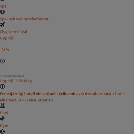
Spa
Spa- och wellnessfaciliteter
Flyg som tillval
Upp till
-31%
Upp till
-32%
Idag
Femstjärnigt hotell vid vattnet i Crikvenica på Kroatiens kust •
Hotel
Miramare Crikvenica, Kroatien
Pool
Gym