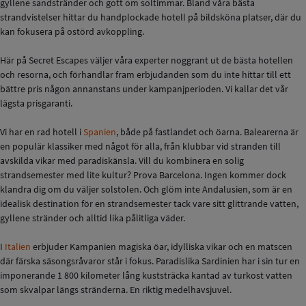
gyllene sandstränder och gott om soltimmar. Bland våra bästa
strandvistelser hittar du handplockade hotell på bildsköna platser, där du
kan fokusera på ostörd avkoppling.
Här på Secret Escapes väljer våra experter noggrant ut de bästa hotellen
och resorna, och förhandlar fram erbjudanden som du inte hittar till ett
bättre pris någon annanstans under kampanjperioden. Vi kallar det vår
lägsta prisgaranti.
Vi har en rad hotell i
Spanien
, både på fastlandet och öarna. Balearerna är
en populär klassiker med något för alla, från klubbar vid stranden till
avskilda vikar med paradiskänsla. Vill du kombinera en solig
strandsemester med lite kultur? Prova Barcelona. Ingen kommer dock
klandra dig om du väljer solstolen. Och glöm inte Andalusien, som är en
idealisk destination för en strandsemester tack vare sitt glittrande vatten,
gyllene stränder och alltid lika pålitliga väder.
I
Italien
erbjuder Kampanien magiska öar, idylliska vikar och en matscen
där färska säsongsråvaror står i fokus. Paradislika Sardinien har i sin tur en
imponerande 1 800 kilometer lång kuststräcka kantad av turkost vatten
som skvalpar längs stränderna. En riktig medelhavsjuvel.