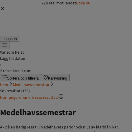
72h rea: mot landet
Boka nu
Logga in
Var som helst
Lägg till datum
•
2 resenärer, 1 rum
Sortera och filtrera
Kartvisning
Hem
Medelhavssemestrar
Sökresultat (153)
Hur rangordnar vi dessa resultat?
Medelhavssemestrar
Åk på en härlig resa till Medelhavets pärlor och njut av klarblå vikar,