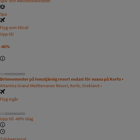
Spa- och wellnessfaciliteter
Spa
Flyg som tillval
Upp till
-46%
Drömsemester på femstjärnig resort endast för vuxna på Korfu •
Atlantica Grand Mediterraneo Resort, Korfu, Grekland •
Flyg ingår
Upp till
-49%
Idag
Tidsbegränsat