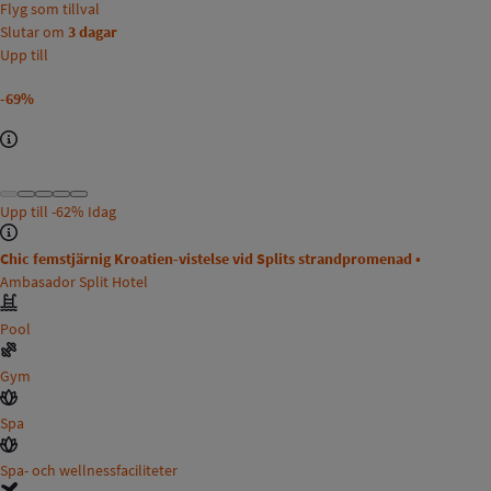
Flyg som tillval
Slutar om
3 dagar
Upp till
-69%
Upp till
-62%
Idag
Chic femstjärnig Kroatien-vistelse vid Splits strandpromenad •
Ambasador Split Hotel
Pool
Gym
Spa
Spa- och wellnessfaciliteter