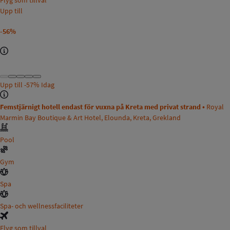
Flyg som tillval
Upp till
-56%
Upp till
-57%
Idag
Femstjärnigt hotell endast för vuxna på Kreta med privat strand •
Royal
Marmin Bay Boutique & Art Hotel, Elounda, Kreta, Grekland
Pool
Gym
Spa
Spa- och wellnessfaciliteter
Flyg som tillval