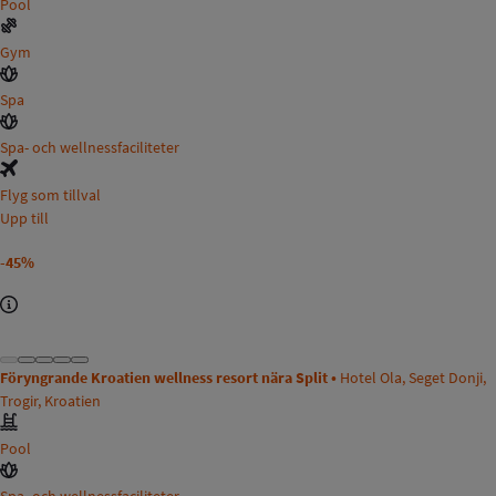
Pool
Gym
Spa
Spa- och wellnessfaciliteter
Flyg som tillval
Upp till
-45%
Föryngrande Kroatien wellness resort nära Split •
Hotel Ola, Seget Donji,
Trogir, Kroatien
Pool
Spa- och wellnessfaciliteter