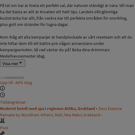
På tal om öar är Kreta ett perfekt val, där naturen ständigt är nära. Vill man
ha det bästa av allt är Kroatien ett hett tips. Landets oförglömliga
kuststräcka har allt, från vackra öar till perfekta områden för snorkling,
plus gott om stränder för lugna dagar.
Kom ihåg att alla kampanjer är handplockade av vårt reseteam och att du
inte hittar dem till ett bättre pris någon annanstans under
kampanjperioden. Så vad väntar du på? Boka dina drömmars
Medelhavssemester idag.
Visa mer
Upp till
-49%
Idag
Tidsbegränsat
Modernt hotell med spa i regionen Attika, Grekland •
Zeus Essence
Ramada by Wyndham Athens, Mati, Nea Makri, Grekland •
Pool