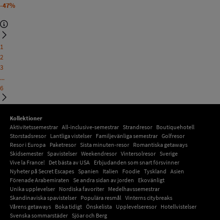
-47%
1
2
3
...
6
Kollektioner
Aktivitetssemestrar
All-inclusive-semestrar
Strandresor
Boutiquehotell
Storstadsresor
Lantliga vistelser
Familjevänliga semestrar
Golfresor
Resor i Europa
Paketresor
Sista minuten-resor
Romantiska getaways
Skidsemester
Spavistelser
Weekendresor
Vintersolresor
Sverige
Vive la France!
Det bästa av USA
Erbjudanden som snart försvinner
Nyheter på Secret Escapes
Spanien
Italien
Foodie
Tyskland
Asien
Förenade Arabemiraten
Se andra sidan av jorden
Ekovänligt
Unika upplevelser
Nordiska favoriter
Medelhavssemestrar
Skandinaviska spavistelser
Populära resmål
Vinterns citybreaks
Vårens getaways
Boka tidigt
Önskelista
Upplevelseresor
Hotellvistelser
Svenska sommarstäder
Sjöar och Berg