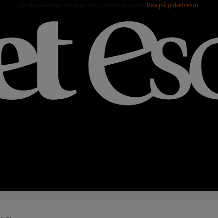
Episka äventyr, lägre priser. Hänger du med?
Rea på paketresor