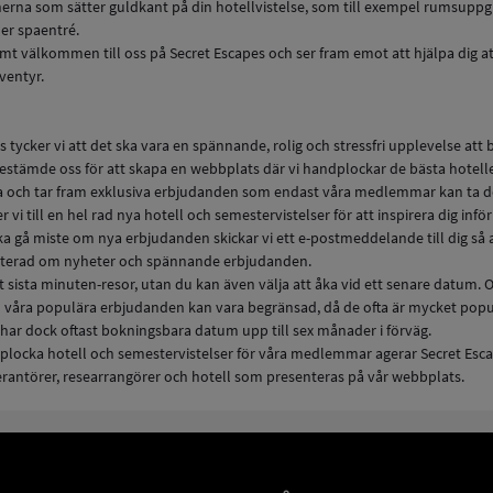
erna som sätter guldkant på din hotellvistelse, som till exempel rumsuppg
ler spaentré.
rmt välkommen till oss på Secret Escapes och ser fram emot att hjälpa dig att
ventyr.
s tycker vi att det ska vara en spännande, rolig och stressfri upplevelse att
bestämde oss för att skapa en webbplats där vi handplockar de bästa hotell
 och tar fram exklusiva erbjudanden som endast våra medlemmar kan ta de
r vi till en hel rad nya hotell och semestervistelser för att inspirera dig inför
ska gå miste om nya erbjudanden skickar vi ett e-postmeddelande till dig så a
aterad om nyheter och spännande erbjudanden.
rt sista minuten-resor, utan du kan även välja att åka vid ett senare datum.
ill våra populära erbjudanden kan vara begränsad, då de ofta är mycket pop
i har dock oftast bokningsbara datum upp till sex månader i förväg.
locka hotell och semestervistelser för våra medlemmar agerar Secret Esc
erantörer, researrangörer och hotell som presenteras på vår webbplats.