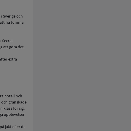
i Sverige och
e att ha tomma
s Secret
 att göra det.
ätter extra
ra hotell och
a och granskade
n klass för sig.
iga upplevelser
å jakt efter de