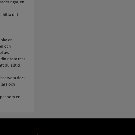
raderingar, en
 hitta ditt
 boka en
en och
l av.
 din nästa resa.
tt du alltid
 Observera dock
ulära och
apes som en