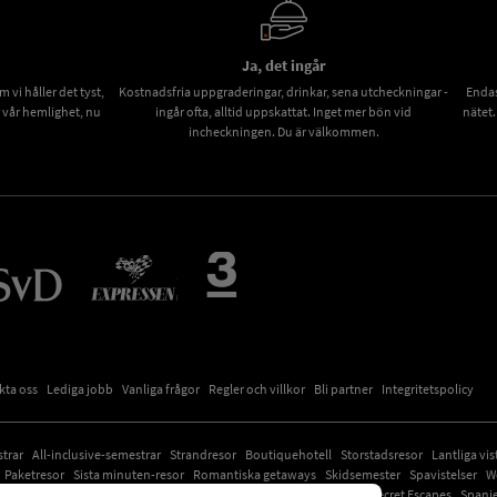
Ja, det ingår
vi håller det tyst,
Kostnadsfria uppgraderingar, drinkar, sena utcheckningar -
Endas
r vår hemlighet, nu
ingår ofta, alltid uppskattat. Inget mer bön vid
nätet.
incheckningen. Du är välkommen.
kta oss
Lediga jobb
Vanliga frågor
Regler och villkor
Bli partner
Integritetspolicy
strar
All-inclusive-semestrar
Strandresor
Boutiquehotell
Storstadsresor
Lantliga vis
Paketresor
Sista minuten-resor
Romantiska getaways
Skidsemester
Spavistelser
W
Det bästa av USA
Erbjudanden som snart försvinner
Nyheter på Secret Escapes
Spani