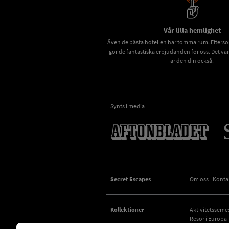
Vår lilla hemlighet
Även de bästa hotellen har tomma rum. Eftersom 
gör de fantastiska erbjudanden för oss. Det va
är den din också.
Synts i media
Secret Escapes
Om oss
Konta
Kollektioner
Aktivitetsseme
Resor i Europa
Vive la France!