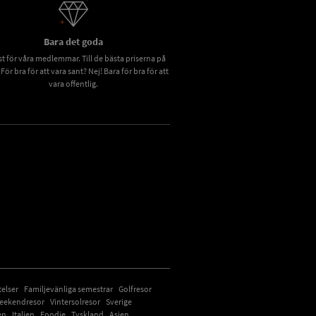
Bara det goda
t för våra medlemmar. Till de bästa priserna på
 För bra för att vara sant? Nej! Bara för bra för att
vara offentlig.
Click to open certificate verification
telser
Familjevänliga semestrar
Golfresor
eekendresor
Vintersolresor
Sverige
en
Italien
Foodie
Tyskland
Asien