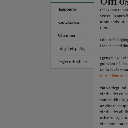
Om o
Hjälpcenter
Oslagbara rabat
Secret Escapes f
utomlands. Hur v
Kontakta oss
rum...
Bli partner
För att få tillg
Escapes med din 
Integritetspolicy
I gengäld ger vi 
Regler och villkor
guldkant på din 
Kolla in vår sen
Bli medlem kostn
Vår värdegrund
Vi erbjuder enda
som är tillräckl
av våra reseexper
Vi erbjuder allti
och otroliga vist
Vi samarbetar en