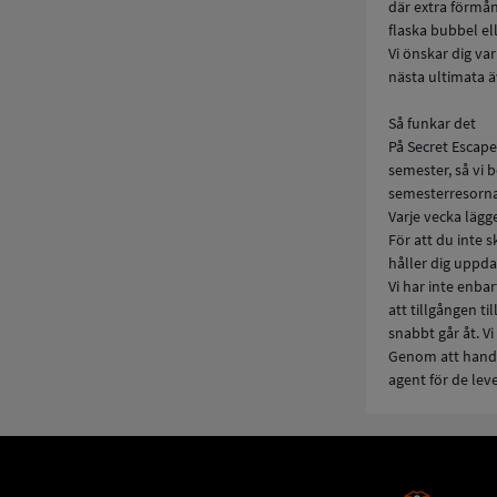
där extra förmån
flaska bubbel el
Vi önskar dig va
nästa ultimata ä
Så funkar det
På Secret Escape
semester, så vi 
semesterresorna
Varje vecka lägge
För att du inte 
håller dig uppd
Vi har inte enba
att tillgången t
snabbt går åt. V
Genom att handp
agent för de lev