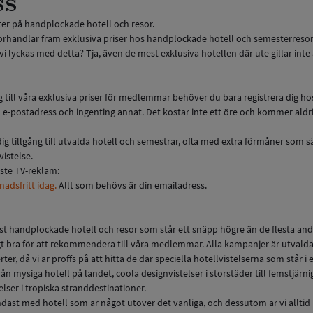
ss
ter på handplockade hotell och resor.
örhandlar fram exklusiva priser hos handplockade hotell och semesterresor 
i lyckas med detta? Tja, även de mest exklusiva hotellen där ute gillar int
ång till våra exklusiva priser för medlemmar behöver du bara registrera dig ho
e-postadress och ingenting annat. Det kostar inte ett öre och kommer aldrig
dig tillgång till utvalda hotell och semestrar, ofta med extra förmåner som s
vistelse.
aste TV-reklam:
adsfritt idag.
Allt som behövs är din emailadress.
st handplockade hotell och resor som står ett snäpp högre än de flesta and
igt bra för att rekommendera till våra medlemmar. Alla kampanjer är utvald
ter, då vi är proffs på att hitta de där speciella hotellvistelserna som står i e
från mysiga hotell på landet, coola designvistelser i storstäder till femstjärn
elser i tropiska stranddestinationer.
dast med hotell som är något utöver det vanliga, och dessutom är vi alltid p