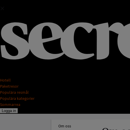
Hotell
Paketresor
Populära resmål
Populära kategorier
Sommarrea
Logga in
Om oss