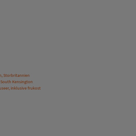
, Storbritannien
 i South Kensington
seer, inklusive frukost