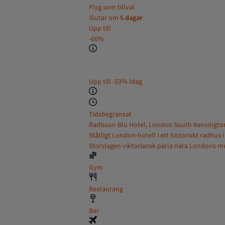
Flyg som tillval
Slutar om
5 dagar
Upp till
-66%
Upp till
-53%
Idag
Tidsbegränsat
Radisson Blu Hotel, London South Kensington
Ståtligt London-hotell i ett historiskt radhus
Storslagen viktoriansk pärla nära Londons mu
Gym
Restaurang
Bar