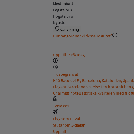
Mest rabatt
Lägsta pris
Högsta pris
Nyaste
Kartvisning
Hur rangordnar vi dessa resultat?
Upp till
-31%
Idag
Tidsbegränsat
H10 Racó del Pi, Barcelona, Katalonien, Spani
Elegant Barcelona-vistelse i en historisk herrg
Charmigt hotell i gotiska kvarteren med fridf
Terrasser
Flyg som tillval
Slutar om
5 dagar
Upp till