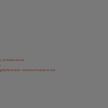
s, Grekiska öarna
s
gefylld strand - inklusive frukost & mer