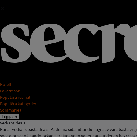
Hotell
Paketresor
Populära resmål
Populära kategorier
Sommarrea
Logga in
Veckans deals
Här är veckans bästa deals! På denna sida hittar du några av våra bästa er
specialpriser på handplockade erbjudanden gäller bara under en begränsad t