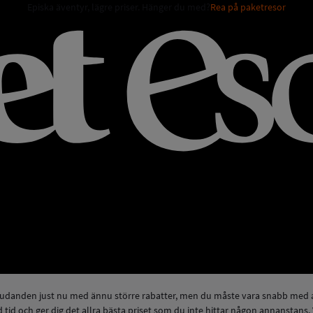
Episka äventyr, lägre priser. Hänger du med?
Rea på paketresor
bjudanden just nu med ännu större rabatter, men du måste vara snabb med at
id och ger dig det allra bästa priset som du inte hittar någon annanstans. 