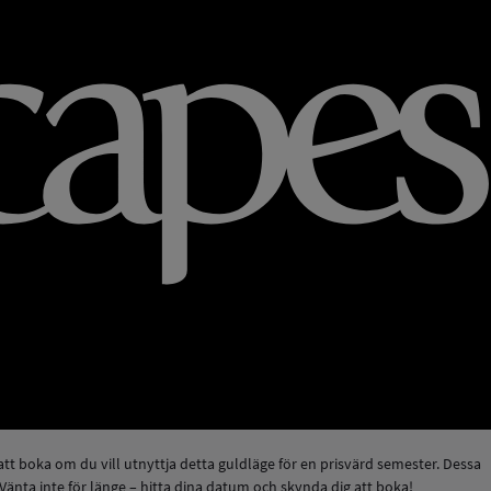
t boka om du vill utnyttja detta guldläge för en prisvärd semester. Dessa
Vänta inte för länge – hitta dina datum och skynda dig att boka!