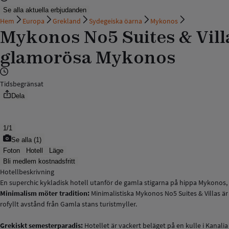
Se alla aktuella erbjudanden
Hem
Europa
Grekland
Sydegeiska öarna
Mykonos
Mykonos No5 Suites & Vil
glamorösa Mykonos
Tidsbegränsat
Dela
1
/
1
Se alla
(
1
)
Foton
Hotell
Läge
Bli medlem kostnadsfritt
Hotellbeskrivning
En superchic kykladisk hotell utanför de gamla stigarna på hippa Mykonos,
Minimalism möter tradition:
Minimalistiska Mykonos No5 Suites & Villas är
rofyllt avstånd från Gamla stans turistmyller.
Grekiskt semesterparadis:
Hotellet är vackert beläget på en kulle i Kana