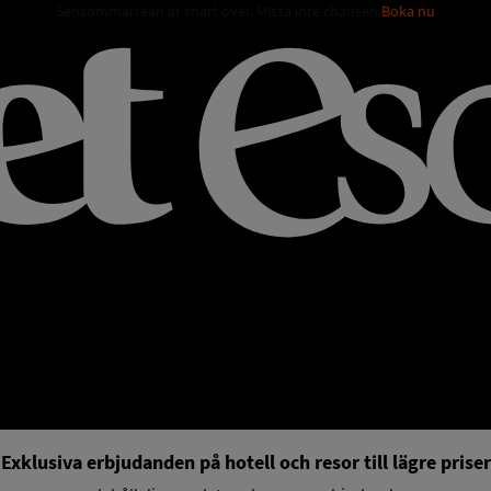
Sensommarrean är snart över. Missa inte chansen.
Boka nu
Exklusiva erbjudanden på hotell och resor till lägre priser