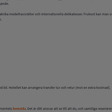
gande.
krika medelhavsrätter och internationella delikatesser. Frukost kan man välja
n.
d bil. Hotellet kan arrangera transfer tur och retur (mot en extra kostnad).
tementets
hemsida
. Det är ditt ansvar att se till att du, och samtliga resenä