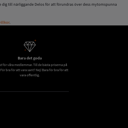
ge dig till närliggande Delos för att förundras över dess mytomspunna
llkor
.
Bara det goda
t för våra medlemmar. Till de bästa priserna på
 För bra för att vara sant? Nej! Bara för bra för att
vara offentlig.
Click to open certificate verification