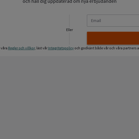
och håll dig uppdaterad om nya erbjudanden
E-
postadress
Eller
t våra
Regler och villkor
, läst vår
Integritetspolicy
och godkänt både vår och våra partners a