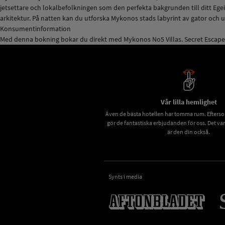
jetsettare och lokalbefolkningen som den perfekta bakgrunden till ditt Ege
arkitektur. På natten kan du utforska Mykonos stads labyrint av gator och u
Konsumentinformation
Med denna bokning bokar du direkt med Mykonos No5 Villas. Secret Escape
Vår lilla hemlighet
Även de bästa hotellen har tomma rum. Eftersom 
gör de fantastiska erbjudanden för oss. Det va
är den din också.
Synts i media