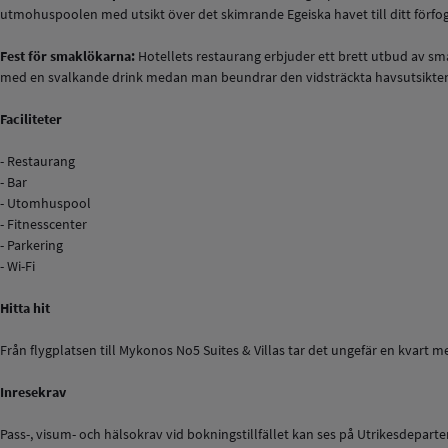
utmohuspoolen med utsikt över det skimrande Egeiska havet till ditt förfo
Fest för smaklökarna:
Hotellets restaurang erbjuder ett brett utbud av sma
med en svalkande drink medan man beundrar den vidsträckta havsutsikte
Faciliteter
- Restaurang
- Bar
- Utomhuspool
- Fitnesscenter
- Parkering
- Wi-Fi
Hitta hit
Från flygplatsen till Mykonos No5 Suites & Villas tar det ungefär en kvart me
Inresekrav
Pass-, visum- och hälsokrav vid bokningstillfället kan ses på Utrikesdepar