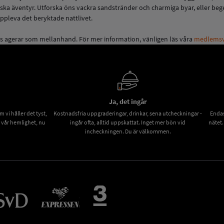
iska äventyr. Utforska öns vackra sandstränder och charmiga byar, eller be
ppleva det beryktade nattlivet.
s agerar som mellanhand. För mer information, vänligen läs våra
medlemsvi
Ja, det ingår
vi håller det tyst,
Kostnadsfria uppgraderingar, drinkar, sena utcheckningar -
Endas
r vår hemlighet, nu
ingår ofta, alltid uppskattat. Inget mer bön vid
nätet.
incheckningen. Du är välkommen.