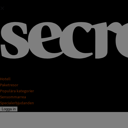
Hotell
Paketresor
Populära kategorier
Sensommarrea
Specialerbjudanden
Logga in