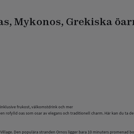
las, Mykonos, Grekiska öa
 inklusive frukost, välkomstdrink och mer
 en rofylld oas som osar av elegans och traditionell charm. Här kan du ta d
lia Village. Den populära stranden Ornos ligger bara 10 minuters promenad b