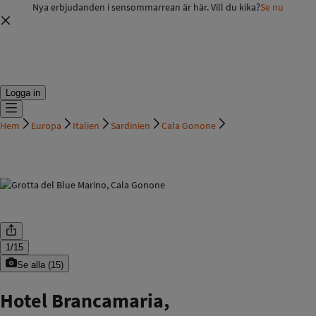
Nya erbjudanden i sensommarrean är här. Vill du kika?
Se nu
Logga in
Hem
Europa
Italien
Sardinien
Cala Gonone
1
/
15
Se alla
(
15
)
Hotel Brancamaria,