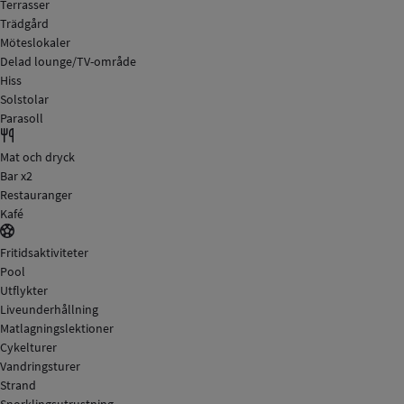
Terrasser
Trädgård
Möteslokaler
Delad lounge/TV-område
Hiss
Solstolar
Parasoll
Mat och dryck
Bar x2
Restauranger
Kafé
Fritidsaktiviteter
Pool
Utflykter
Liveunderhållning
Matlagningslektioner
Cykelturer
Vandringsturer
Strand