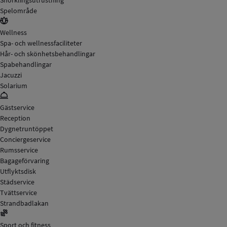
Snorklingsutrustning
Spelområde
Wellness
Spa- och wellnessfaciliteter
Hår- och skönhetsbehandlingar
Spabehandlingar
Jacuzzi
Solarium
Gästservice
Reception
Dygnetruntöppet
Conciergeservice
Rumsservice
Bagageförvaring
Utflyktsdisk
Städservice
Tvättservice
Strandbadlakan
Sport och fitness