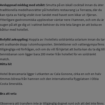
Avslappnad middag med utsikt:
Smutta på en iskall cocktail innan du äter
traditionella medelhavsrätter på hotellets restaurang La Terrazza, där du
kan njuta av härlig utsikt över landet med havet som kikar ut i fjärran.
Ytterligare gastronomiska upplevelser väntar nere i hamnen, och om du är
sugen på att ge dig ut i vattnet behöver du inte leta längre än att boka en
båttur med hotellet.
Rofylld avkoppling:
Koppla av i hotellets soldränkta solarium innan du tar
ett svalkande dopp i utomhuspoolen. Simlektioner och vattengympa finns
tillgängliga vid förfrågan, och om du vill få hjärtat att bulta kan du ta dig till
tennisbanan som ligger bara 200 meter från hotellet för en soldränkt
match.
Hitta hit
Hotel Brancamaria ligger i utkanten av Cala Gonone, cirka en och en halv
timmes bilresa från hamnen och den internationella flygplatsen i Olbia
Costa Smeralda.
Bra att veta
Observera att transfern inte är tillgänglig dygnet runt och att det inte finns