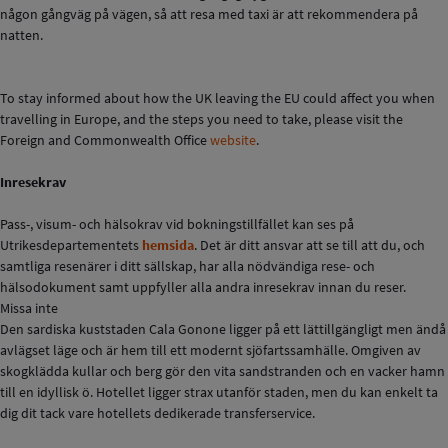
någon gångväg på vägen, så att resa med taxi är att rekommendera på
natten.
To stay informed about how the UK leaving the EU could affect you when
travelling in Europe, and the steps you need to take, please visit the
Foreign and Commonwealth Office
website
.
Inresekrav
Pass-, visum- och hälsokrav vid bokningstillfället kan ses på
Utrikesdepartementets
hemsida
. Det är ditt ansvar att se till att du, och
samtliga resenärer i ditt sällskap, har alla nödvändiga rese- och
hälsodokument samt uppfyller alla andra inresekrav innan du reser.
Missa inte
Den sardiska kuststaden Cala Gonone ligger på ett lättillgängligt men ändå
avlägset läge och är hem till ett modernt sjöfartssamhälle. Omgiven av
skogklädda kullar och berg gör den vita sandstranden och en vacker hamn
till en idyllisk ö. Hotellet ligger strax utanför staden, men du kan enkelt ta
dig dit tack vare hotellets dedikerade transferservice.