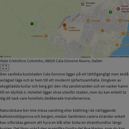
Viale Cristoforo Colombo, 08020 Cala Gonone Nuoro, Italien
Den sardiska kuststaden Cala Gonone ligger på ett lättillgängligt men ändå
avlägset läge och är hem till ett modernt sjöfartssamhälle. Omgiven av
skogklädda kullar och berg gör den vita sandstranden och en vacker hamn
till en idyllisk ö. Hotellet ligger strax utanför staden, men du kan enkelt ta
dig dit tack vare hotellets dedikerade transferservice.
Naturälskare bör inte missa vandring eller klättring i de närliggande
kalkstensklipporna och bergen, medan Sardiniens vackra stränder enkelt
kan utforskas genom att hyra en båt eller boka en strandrundtur längs
kusten. Det finns också den magnifika Grotta del Bue Marino, som du kan