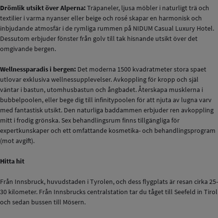
Drömlik utsikt över Alperna:
Träpaneler, ljusa möbler i naturligt trä och
textilier i varma nyanser eller beige och rosé skapar en harmonisk och
inbjudande atmosfär i de rymliga rummen på NIDUM Casual Luxury Hotel.
Dessutom erbjuder fönster från golv till tak hisnande utsikt över det
omgivande bergen.
Wellnessparadis i bergen:
Det moderna 1500 kvadratmeter stora spaet
utlovar exklusiva wellnessupplevelser. Avkoppling för kropp och själ
väntar i bastun, utomhusbastun och ångbadet. Återskapa musklerna i
bubbelpoolen, eller bege dig till infinitypoolen för att njuta av lugna varv
med fantastisk utsikt. Den naturliga baddammen erbjuder ren avkoppling
mitt i frodig grönska. Sex behandlingsrum finns tillgängliga för
expertkunskaper och ett omfattande kosmetika- och behandlingsprogram
(mot avgift).
Hitta hit
Från Innsbruck, huvudstaden i Tyrolen, och dess flygplats är resan cirka 25-
30 kilometer. Från Innsbrucks centralstation tar du tåget till Seefeld in Tirol
och sedan bussen till Mösern.