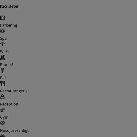
Faciliteter
Parkering
Spa
Wi-Fi
Pool x3
Bar
Restauranger x3
Reception
Gym
Husdjursvänligt