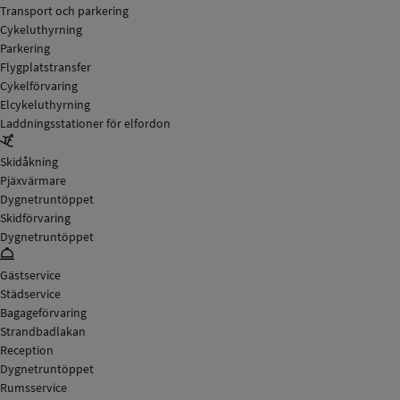
Transport och parkering
Cykeluthyrning
Parkering
Flygplatstransfer
Cykelförvaring
Elcykeluthyrning
Laddningsstationer för elfordon
Skidåkning
Pjäxvärmare
Dygnetruntöppet
Skidförvaring
Dygnetruntöppet
Gästservice
Städservice
Bagageförvaring
Strandbadlakan
Reception
Dygnetruntöppet
Rumsservice