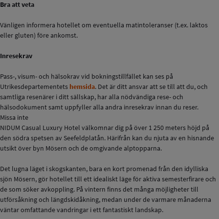
Bra att veta
Vänligen informera hotellet om eventuella matintoleranser (t.ex. laktos
eller gluten) före ankomst.
Inresekrav
Pass-, visum- och hälsokrav vid bokningstillfället kan ses på
Utrikesdepartementets
hemsida
. Det är ditt ansvar att se till att du, och
samtliga resenärer i ditt sällskap, har alla nödvändiga rese- och
hälsodokument samt uppfyller alla andra inresekrav innan du reser.
Missa inte
NIDUM Casual Luxury Hotel välkomnar dig på över 1 250 meters höjd på
den södra spetsen av Seefeldplatån. Härifrån kan du njuta av en hisnande
utsikt över byn Mösern och de omgivande alptopparna.
Det lugna läget i skogskanten, bara en kort promenad från den idylliska
sjön Mösern, gör hotellet till ett idealiskt läge för aktiva semesterfirare och
de som söker avkoppling. På vintern finns det många möjligheter till
utförsåkning och längdskidåkning, medan under de varmare månaderna
väntar omfattande vandringar i ett fantastiskt landskap.