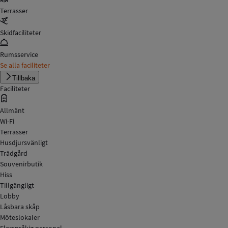
Terrasser
Skidfaciliteter
Rumsservice
Se alla faciliteter
Tillbaka
Faciliteter
Allmänt
Wi-Fi
Terrasser
Husdjursvänligt
Trädgård
Souvenirbutik
Hiss
Tillgängligt
Lobby
Låsbara skåp
Möteslokaler
Flerspråkig personal