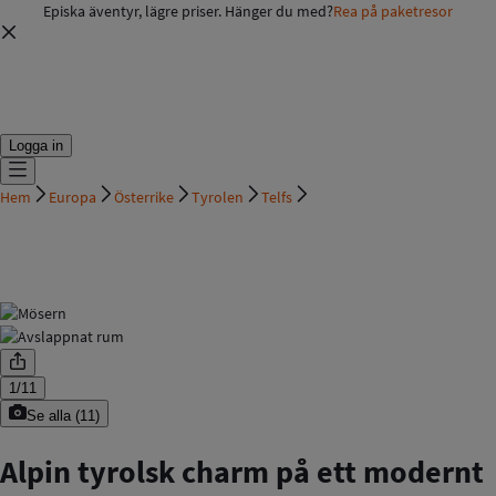
Episka äventyr, lägre priser. Hänger du med?
Rea på paketresor
Logga in
Hem
Europa
Österrike
Tyrolen
Telfs
1
/
11
Se alla
(
11
)
Alpin tyrolsk charm på ett modernt