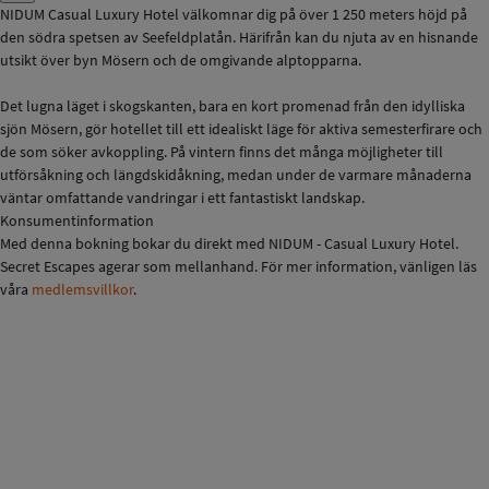
NIDUM Casual Luxury Hotel välkomnar dig på över 1 250 meters höjd på
den södra spetsen av Seefeldplatån. Härifrån kan du njuta av en hisnande
utsikt över byn Mösern och de omgivande alptopparna.
Det lugna läget i skogskanten, bara en kort promenad från den idylliska
sjön Mösern, gör hotellet till ett idealiskt läge för aktiva semesterfirare och
de som söker avkoppling. På vintern finns det många möjligheter till
utförsåkning och längdskidåkning, medan under de varmare månaderna
väntar omfattande vandringar i ett fantastiskt landskap.
Konsumentinformation
Med denna bokning bokar du direkt med NIDUM - Casual Luxury Hotel.
Secret Escapes agerar som mellanhand. För mer information, vänligen läs
våra
medlemsvillkor
.