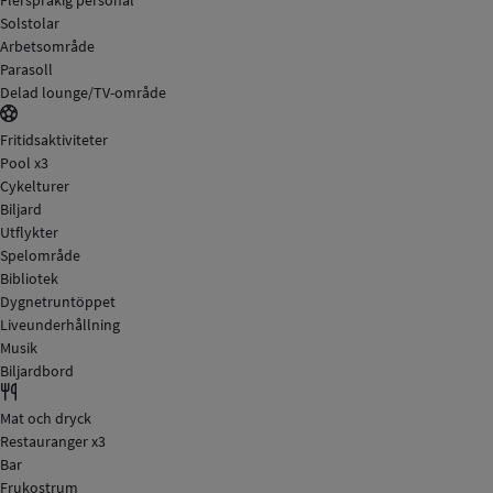
Solstolar
Arbetsområde
Parasoll
Delad lounge/TV-område
Fritidsaktiviteter
Pool x3
Cykelturer
Biljard
Utflykter
Spelområde
Bibliotek
Dygnetruntöppet
Liveunderhållning
Musik
Biljardbord
Mat och dryck
Restauranger x3
Bar
Frukostrum