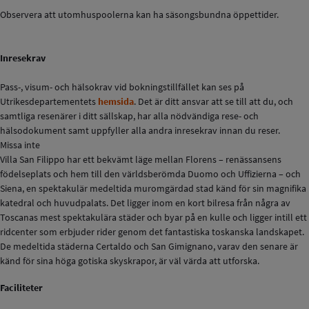
Observera att utomhuspoolerna kan ha säsongsbundna öppettider.
Inresekrav
Pass-, visum- och hälsokrav vid bokningstillfället kan ses på
Utrikesdepartementets
hemsida
. Det är ditt ansvar att se till att du, och
samtliga resenärer i ditt sällskap, har alla nödvändiga rese- och
hälsodokument samt uppfyller alla andra inresekrav innan du reser.
Missa inte
Villa San Filippo har ett bekvämt läge mellan Florens – renässansens
födelseplats och hem till den världsberömda Duomo och Uffizierna – och
Siena, en spektakulär medeltida muromgärdad stad känd för sin magnifika
katedral och huvudpalats. Det ligger inom en kort bilresa från några av
Toscanas mest spektakulära städer och byar på en kulle och ligger intill ett
ridcenter som erbjuder rider genom det fantastiska toskanska landskapet.
De medeltida städerna Certaldo och San Gimignano, varav den senare är
känd för sina höga gotiska skyskrapor, är väl värda att utforska.
Faciliteter