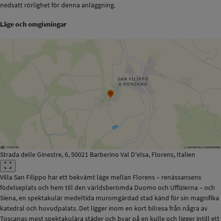
nedsatt rörlighet för denna anläggning.
Läge och omgivningar
Strada delle Ginestre, 6, 50021 Barberino Val D'elsa, Florens, Italien
Villa San Filippo har ett bekvämt läge mellan Florens – renässansens
födelseplats och hem till den världsberömda Duomo och Uffizierna – och
Siena, en spektakulär medeltida muromgärdad stad känd för sin magnifika
katedral och huvudpalats. Det ligger inom en kort bilresa från några av
Toscanas mest spektakulära städer och byar på en kulle och ligger intill ett