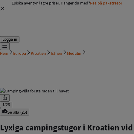
Episka äventyr, lägre priser. Hänger du med?
Rea på paketresor
Logga in
Hem
Europa
Kroatien
Istrien
Medulin
1
/
26
Se alla
(
26
)
Lyxiga campingstugor i Kroatien vid