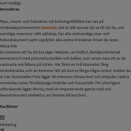
som möjligt.
Inresekrav
Pass-, visum- och hälsokrav vid bokningstillfället kan ses på
Utrikesdepartementets
hemsida
. Det är ditt ansvar att se till att du, och
samtliga resenärer i ditt sällskap, har alla nödvändiga rese- och
hälsodokument samt uppfyller alla andra inresekrav innan du reser.
Missa inte
Du kommer att ha ett bra läge i Medulin, en fridfull, familjeorienterad
semesterort med pittoreska butiker och kaféer, som anses vara ett av de
vackraste områdena på Istrien. Här finns en två kilometer lång
strandsträcka, och du kommer lätt att kunna fånga några rockor medan du
är här. Kuststaden Pula ligger 30 minuters bilresa bort och erbjuder vackra
romerska ruiner, förstklassiga stränder och havsutsikt. För ytterligare
utforskande ligger Rovinj, med sin imponerande gamla stad och
beundransvärd arkitektur, en timmes bilresa bort.
Faciliteter
Parkering