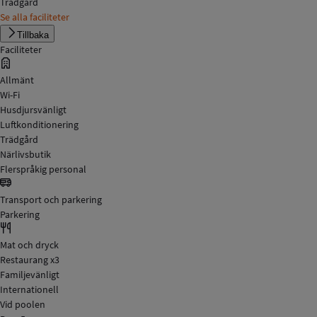
Trädgård
Se alla faciliteter
Tillbaka
Faciliteter
Allmänt
Wi-Fi
Husdjursvänligt
Luftkonditionering
Trädgård
Närlivsbutik
Flerspråkig personal
Transport och parkering
Parkering
Mat och dryck
Restaurang x3
Familjevänligt
Internationell
Vid poolen