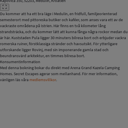
Kapovica 350, 52203, Medulin, Kroatien
Du kommer att ha ett bra läge i Medulin, en fridfull, familjeorienterad
semesterort med pittoreska butiker och kaféer, som anses vara ett av de
vackraste områdena på Istrien. Här finns en två kilometer lång
strandsträcka, och du kommer lätt att kunna fånga några rockor medan du
är här. Kuststaden Pula ligger 30 minuters bilresa bort och erbjuder vackra
romerska ruiner, förstklassiga stränder och havsutsikt. För ytterligare
utforskande ligger Rovinj, med sin imponerande gamla stad och
beundransvärd arkitektur, en timmes bilresa bort.
Konsumentinformation
Med denna bokning bokar du direkt med Arena Grand Kazela Camping
Homes. Secret Escapes agerar som mellanhand. För mer information,
vänligen läs våra
medlemsvillkor
.