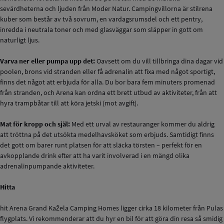
sevärdheterna och ljuden från Moder Natur. Campingvillorna är stilrena
kuber som består av två sovrum, en vardagsrumsdel och ett pentry,
inredda i neutrala toner och med glasväggar som släpper in gott om
naturligt ljus.
Varva ner eller pumpa upp det:
Oavsett om du vill tillbringa dina dagar vid
poolen, brons vid stranden eller få adrenalin att fixa med något sportigt,
finns det något att erbjuda för alla. Du bor bara fem minuters promenad
från stranden, och Arena kan ordna ett brett utbud av aktiviteter, från att
hyra trampbåtar till att köra jetski (mot avgift).
Mat för kropp och själ:
Med ett urval av restauranger kommer du aldrig
att tröttna på det utsökta medelhavsköket som erbjuds. Samtidigt finns
det gott om barer runt platsen för att släcka törsten – perfekt för en
avkopplande drink efter att ha varit involverad i en mängd olika
adrenalinpumpande aktiviteter.
Hitta
hit Arena Grand Kažela Camping Homes ligger cirka 18 kilometer från Pulas
flygplats. Vi rekommenderar att du hyr en bil för att göra din resa så smidig