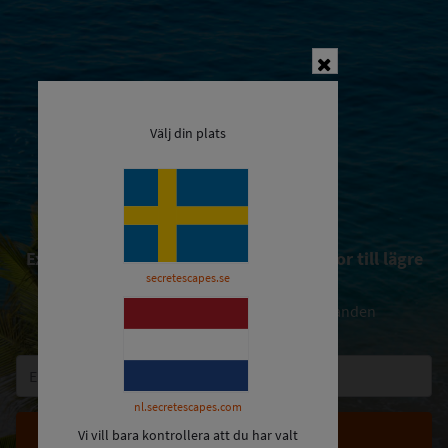
Close
Välj din plats
Exklusiva erbjudanden på hotell och resor till lägre
secretescapes.se
priser
och håll dig uppdaterad om nya erbjudanden
nl.secretescapes.com
Vi vill bara kontrollera att du har valt