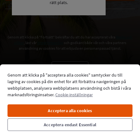
rätt plats.
ELLER
Genom att klicka på "Fortsätt" bekräftar du att du har accepterat våra
Regler och
villkor
, läst vår
Integritetspolicy
och godkänt både vår och våra partners
användning av cookies för att erbjuda en personanpassad tjänst.
Sweden
Genom att klicka på "acceptera alla cookies" samtycker du till
Belgium
lagring av cookies på din enhet för att förbättra navigeringen på
webbplatsen, analysera webbplatsens användning och bistå i våra
Denmark
marknadsföringsinsatser.
Cookie-inställningar
Germany
Acceptera alla cookies
Hong Kong SAR China
Acceptera endast Essential
Indonesia