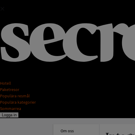
Hotell
Paketresor
Populära resmål
Populära kategorier
Sommarrea
Logga in
Om oss