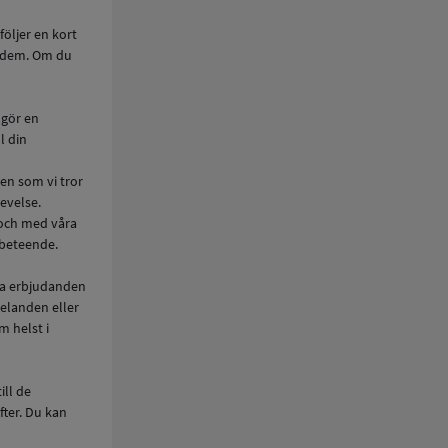
följer en kort
a dem. Om du
 gör en
l din
den som vi tror
levelse.
r och med våra
tbeteende.
ta erbjudanden
delanden eller
m helst i
ill de
fter. Du kan