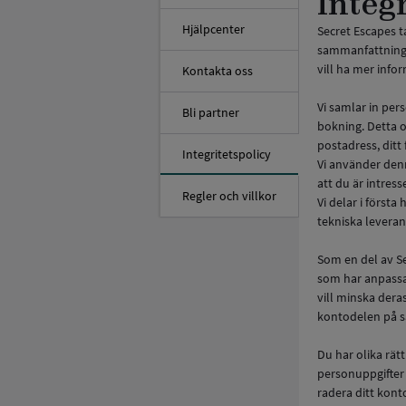
Integ
Hjälpcenter
Secret Escapes ta
sammanfattning 
vill ha mer info
Kontakta oss
Vi samlar in per
Bli partner
bokning. Detta o
postadress, dit
Integritetspolicy
Vi använder denn
att du är intress
Regler och villkor
Vi delar i först
tekniska leveran
Som en del av S
som har anpassat
vill minska deras
kontodelen på s
Du har olika rätt
personuppgifter 
radera ditt kont