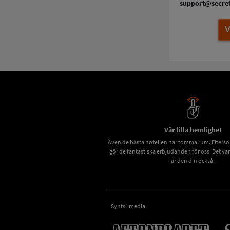
support@secret
V
Vår lilla hemlighet
Även de bästa hotellen har tomma rum. Eftersom 
gör de fantastiska erbjudanden för oss. Det va
är den din också.
Synts i media