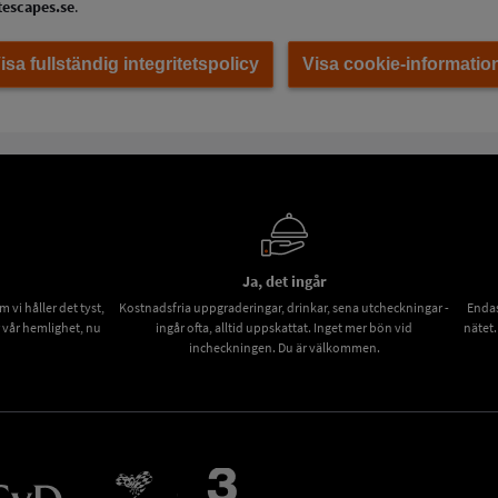
escapes.se
.
isa fullständig integritetspolicy
Visa cookie-informatio
Ja, det ingår
vi håller det tyst,
Kostnadsfria uppgraderingar, drinkar, sena utcheckningar -
Endas
r vår hemlighet, nu
ingår ofta, alltid uppskattat. Inget mer bön vid
nätet.
incheckningen. Du är välkommen.