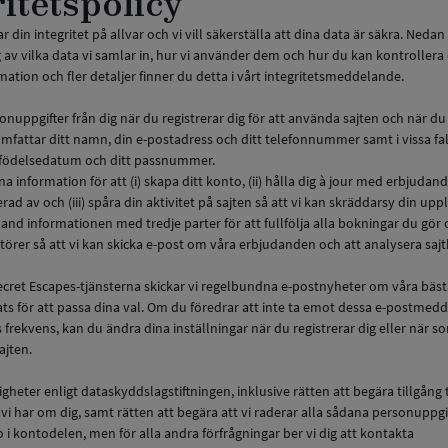
ritetspolicy
r din integritet på allvar och vi vill säkerställa att dina data är säkra. Nedan 
av vilka data vi samlar in, hur vi använder dem och hur du kan kontroller
rmation och fler detaljer finner du detta i vårt integritetsmeddelande.
sonuppgifter från dig när du registrerar dig för att använda sajten och när du
mfattar ditt namn, din e-postadress och ditt telefonnummer samt i vissa fal
t födelsedatum och ditt passnummer.
a information för att (i) skapa ditt konto, (ii) hålla dig à jour med erbjudan
erad av och (iii) spåra din aktivitet på sajten så att vi kan skräddarsy din upp
a hand informationen med tredje parter för att fullfölja alla bokningar du gö
törer så att vi kan skicka e-post om våra erbjudanden och att analysera saj
ecret Escapes-tjänsterna skickar vi regelbundna e-postnyheter om våra bäs
s för att passa dina val. Om du föredrar att inte ta emot dessa e-postmed
 frekvens, kan du ändra dina inställningar när du registrerar dig eller när so
ajten.
igheter enligt dataskyddslagstiftningen, inklusive rätten att begära tillgång t
vi har om dig, samt rätten att begära att vi raderar alla sådana personuppgi
o i kontodelen, men för alla andra förfrågningar ber vi dig att kontakta