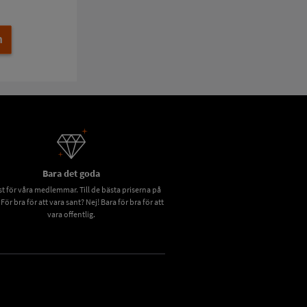
n
Bara det goda
t för våra medlemmar. Till de bästa priserna på
 För bra för att vara sant? Nej! Bara för bra för att
vara offentlig.
Click to open certificate verification