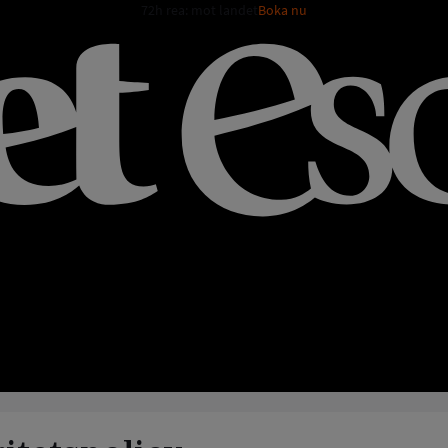
72h rea: mot landet
Boka nu