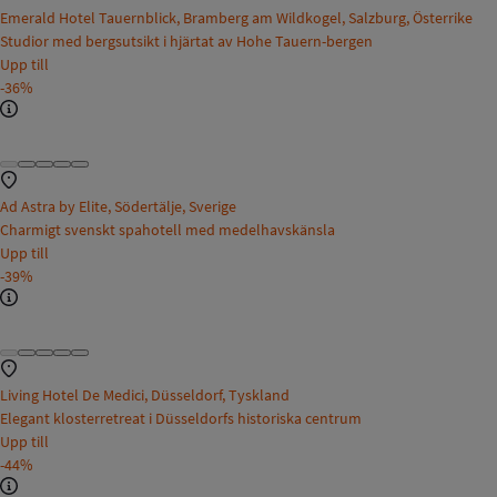
Emerald Hotel Tauernblick, Bramberg am Wildkogel, Salzburg, Österrike
Studior med bergsutsikt i hjärtat av Hohe Tauern-bergen
Upp till
-36%
Ad Astra by Elite, Södertälje, Sverige
Charmigt svenskt spahotell med medelhavskänsla
Upp till
-39%
Living Hotel De Medici, Düsseldorf, Tyskland
Elegant klosterretreat i Düsseldorfs historiska centrum
Upp till
-44%