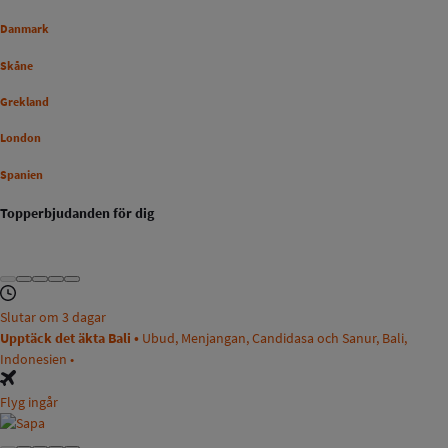
Danmark
Skåne
Grekland
London
Spanien
Topperbjudanden för dig
Slutar om 3 dagar
Upptäck det äkta Bali •
Ubud, Menjangan, Candidasa och Sanur, Bali,
Indonesien •
Flyg ingår