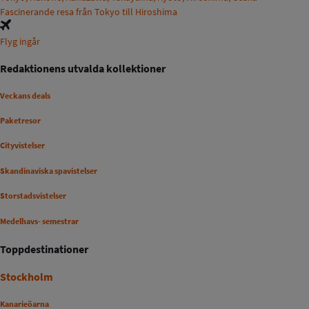
Fascinerande resa från Tokyo till Hiroshima
Flyg ingår
Redaktionens utvalda kollektioner
Veckans deals
Paketresor
Cityvistelser
Skandinaviska spavistelser
Storstadsvistelser
Medelhavs- semestrar
Toppdestinationer
Stockholm
Kanarieöarna