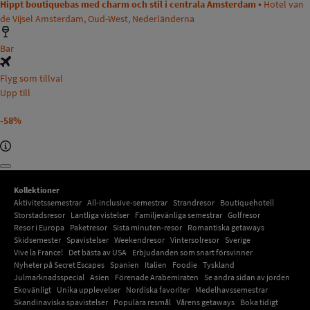
Hippt boutiquebas med charm och stil i centrala Amsterdam •
Hotel van
de Vijsel Amsterdam, Oud-West, Nederländerna
Bar
Flyg som tillval
Upp till
-58%
Kollektioner
Aktivitetssemestrar
All-inclusive-semestrar
Strandresor
Boutiquehotell
Storstadsresor
Lantliga vistelser
Familjevänliga semestrar
Golfresor
Resor i Europa
Paketresor
Sista minuten-resor
Romantiska getaways
Skidsemester
Spavistelser
Weekendresor
Vintersolresor
Sverige
Vive la France!
Det bästa av USA
Erbjudanden som snart försvinner
Nyheter på Secret Escapes
Spanien
Italien
Foodie
Tyskland
Julmarknadsspecial
Asien
Förenade Arabemiraten
Se andra sidan av jorden
Ekovänligt
Unika upplevelser
Nordiska favoriter
Medelhavssemestrar
Skandinaviska spavistelser
Populära resmål
Vårens getaways
Boka tidigt