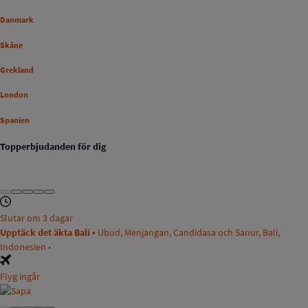
Danmark
Skåne
Grekland
London
Spanien
Topperbjudanden för dig
Slutar om 3 dagar
Upptäck det äkta Bali •
Ubud, Menjangan, Candidasa och Sanur, Bali,
Indonesien •
Flyg ingår