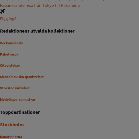
Fascinerande resa från Tokyo till Hiroshima
Flyg ingår
Redaktionens utvalda kollektioner
Veckans deals
Paketresor
Cityvistelser
Skandinaviska spavistelser
Storstadsvistelser
Medelhavs- semestrar
Toppdestinationer
Stockholm
Kanarieöarna