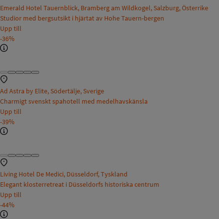
Emerald Hotel Tauernblick, Bramberg am Wildkogel, Salzburg, Österrike
Studior med bergsutsikt i hjärtat av Hohe Tauern-bergen
Upp till
-36%
Ad Astra by Elite, Södertälje, Sverige
Charmigt svenskt spahotell med medelhavskänsla
Upp till
-39%
Living Hotel De Medici, Düsseldorf, Tyskland
Elegant klosterretreat i Düsseldorfs historiska centrum
Upp till
-44%