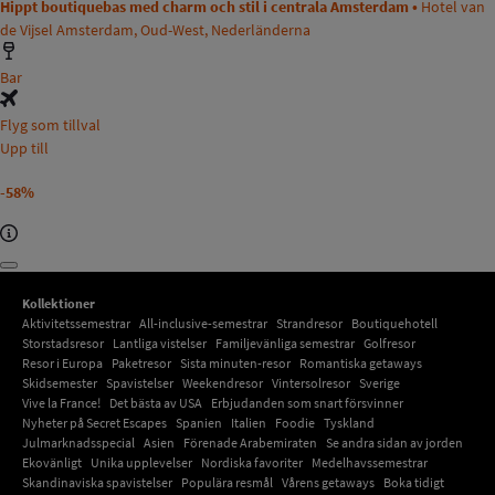
Hippt boutiquebas med charm och stil i centrala Amsterdam •
Hotel van
de Vijsel Amsterdam, Oud-West, Nederländerna
Bar
Flyg som tillval
Upp till
-58%
Kollektioner
Aktivitetssemestrar
All-inclusive-semestrar
Strandresor
Boutiquehotell
Storstadsresor
Lantliga vistelser
Familjevänliga semestrar
Golfresor
Resor i Europa
Paketresor
Sista minuten-resor
Romantiska getaways
Skidsemester
Spavistelser
Weekendresor
Vintersolresor
Sverige
Vive la France!
Det bästa av USA
Erbjudanden som snart försvinner
Nyheter på Secret Escapes
Spanien
Italien
Foodie
Tyskland
Julmarknadsspecial
Asien
Förenade Arabemiraten
Se andra sidan av jorden
Ekovänligt
Unika upplevelser
Nordiska favoriter
Medelhavssemestrar
Skandinaviska spavistelser
Populära resmål
Vårens getaways
Boka tidigt