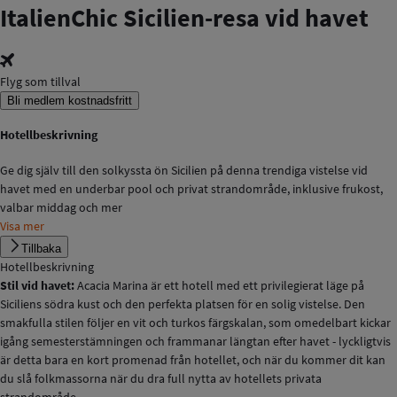
Italien
Chic Sicilien-resa vid havet
Flyg som tillval
Bli medlem kostnadsfritt
Hotellbeskrivning
Ge dig själv till den solkyssta ön Sicilien på denna trendiga vistelse vid
havet med en underbar pool och privat strandområde, inklusive frukost,
valbar middag och mer
Visa mer
Tillbaka
Hotellbeskrivning
Stil vid havet:
Acacia Marina är ett hotell med ett privilegierat läge på
Siciliens södra kust och den perfekta platsen för en solig vistelse. Den
smakfulla stilen följer en vit och turkos färgskalan, som omedelbart kickar
igång semesterstämningen och frammanar längtan efter havet - lyckligtvis
är detta bara en kort promenad från hotellet, och när du kommer dit kan
du slå folkmassorna när du dra full nytta av hotellets privata