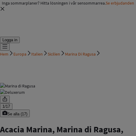
Inga sommarplaner? Hitta lösningen i vår sensommarrea.
Se erbjudanden
Logga in
Hem
Europa
Italien
Sicilien
Marina Di Ragusa
1
/
17
Se alla
(
17
)
Acacia Marina, Marina di Ragusa,