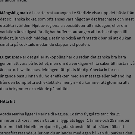
strandområde.
Mångsidig mat:
À la carte-restaurangen Le Sterlizie visar upp det bästa från
det sicilianska köket, som ofta anses vara något av det fräschaste och mest
utsökta i världen. Njut av regionala specialiteter till middagen, eller om
variation är viktigast för dig har bufférestaurangen allt och är öppen till
frukost, lunch och middag. Det finns också en fantastisk bar, så att du kan
smutta på cocktails medan du slappar vid poolen.
Lugnt spa:
När det gäller avkoppling har du redan det ganska bra bara
genom att vara på hotellet, men om du verkligen vill ta saker till nästa nivå
är spa- och wellnessavdelningen rätt plats för dig. Checka in för en
ångande bastu innan du höjer effekten med en massage eller behandling
från den kompletta och eklektiska menyn – du kommer att glömma alla
dina bekymmer och elände på nolltid.
Hitta hit
Acacia Marina ligger i Marina di Ragusa. Cosimo flygplats tar cirka 25
minuter att köra, medan Catania flygplats ligger 1 timme och 25 minuter
bort med bil. Hotellet erbjuder flygplatstransfer för att säkerställa ett
stressfritt resande, eller om du anländer med egen bil kan du parkera den