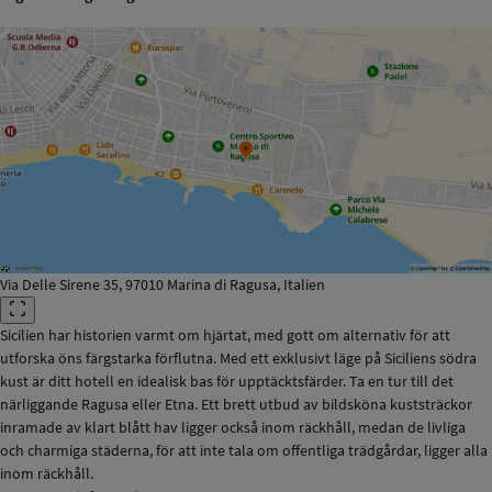
Via Delle Sirene 35, 97010 Marina di Ragusa, Italien
Sicilien har historien varmt om hjärtat, med gott om alternativ för att
utforska öns färgstarka förflutna. Med ett exklusivt läge på Siciliens södra
kust är ditt hotell en idealisk bas för upptäcktsfärder. Ta en tur till det
närliggande Ragusa eller Etna. Ett brett utbud av bildsköna kuststräckor
inramade av klart blått hav ligger också inom räckhåll, medan de livliga
och charmiga städerna, för att inte tala om offentliga trädgårdar, ligger alla
inom räckhåll.