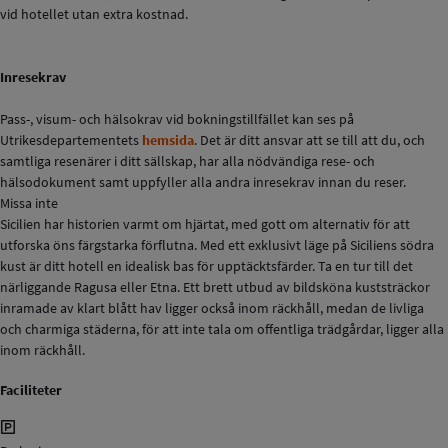
vid hotellet utan extra kostnad.
Inresekrav
Pass-, visum- och hälsokrav vid bokningstillfället kan ses på
Utrikesdepartementets
hemsida
. Det är ditt ansvar att se till att du, och
samtliga resenärer i ditt sällskap, har alla nödvändiga rese- och
hälsodokument samt uppfyller alla andra inresekrav innan du reser.
Missa inte
Sicilien har historien varmt om hjärtat, med gott om alternativ för att
utforska öns färgstarka förflutna. Med ett exklusivt läge på Siciliens södra
kust är ditt hotell en idealisk bas för upptäcktsfärder. Ta en tur till det
närliggande Ragusa eller Etna. Ett brett utbud av bildsköna kuststräckor
inramade av klart blått hav ligger också inom räckhåll, medan de livliga
och charmiga städerna, för att inte tala om offentliga trädgårdar, ligger alla
inom räckhåll.
Faciliteter