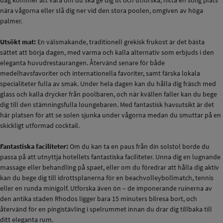
dag kommer att vara om du ska ge dig ut och utforska, hitta en solig plats
nära vågorna eller slå dig ner vid den stora poolen, omgiven av höga
palmer.
Utsökt mat:
En välsmakande, traditionell grekisk frukost är det bästa
sättet att börja dagen, med varma och kalla alternativ som erbjuds i den
eleganta huvudrestaurangen. Återvänd senare för både
medelhavsfavoriter och internationella favoriter, samt färska lokala
specialiteter fulla av smak. Under hela dagen kan du hålla dig fräsch med
glass och kalla drycker från poolbaren, och när kvällen faller kan du bege
dig till den stämningsfulla loungebaren. Med fantastisk havsutsikt är det
här platsen för att se solen sjunka under vågorna medan du smuttar på en
skickligt utformad cocktail.
Fantastiska faciliteter:
Om du kan ta en paus från din solstol borde du
passa på att utnyttja hotellets fantastiska faciliteter. Unna dig en lugnande
massage eller behandling på spaet, eller om du föredrar att hålla dig aktiv
kan du bege dig till idrottsplanerna för en beachvolleybollmatch, tennis
eller en runda minigolf. Utforska även ön – de imponerande ruinerna av
den antika staden Rhodos ligger bara 15 minuters bilresa bort, och
återvänd för en pingistävling i spelrummet innan du drar dig tillbaka till
ditt eleganta rum.