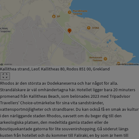
Kallithea strand, Leof. Kallitheas 80, Rodos 851 00, Grekland
Rhodos är den största av Dodekaneserna och har något för alla.
Strandälskare är väl omhändertagna här. Hotellet ligger bara 20 minuters
promenad från Kallitheas Beach, som belönades 2023 med Tripadvisor
Travellers' Choice-utmärkelse för sina vita sandstränder,
vattensportmöjligheter och strandbarer. Du kan också få en smak av kultur
i den närliggande staden Rhodos, oavsett om du beger dig till den
arkeologiska platsen, den medeltida gamla staden eller de
boutiquekantade gatorna för lite souvenirshopping. Gå söderut längs
kusten från hotellet och du kommer till Faliraki, en by som är hem till