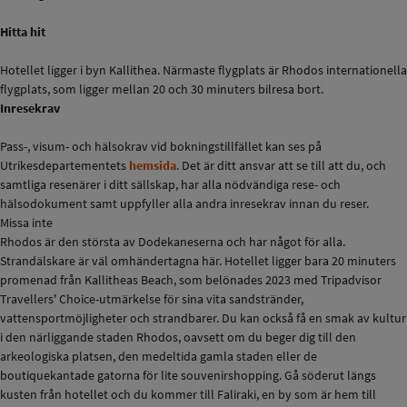
Hitta hit
Hotellet ligger i byn Kallithea. Närmaste flygplats är Rhodos internationella
flygplats, som ligger mellan 20 och 30 minuters bilresa bort.
Inresekrav
Pass-, visum- och hälsokrav vid bokningstillfället kan ses på
Utrikesdepartementets
hemsida
. Det är ditt ansvar att se till att du, och
samtliga resenärer i ditt sällskap, har alla nödvändiga rese- och
hälsodokument samt uppfyller alla andra inresekrav innan du reser.
Missa inte
Rhodos är den största av Dodekaneserna och har något för alla.
Strandälskare är väl omhändertagna här. Hotellet ligger bara 20 minuters
promenad från Kallitheas Beach, som belönades 2023 med Tripadvisor
Travellers' Choice-utmärkelse för sina vita sandstränder,
vattensportmöjligheter och strandbarer. Du kan också få en smak av kultur
i den närliggande staden Rhodos, oavsett om du beger dig till den
arkeologiska platsen, den medeltida gamla staden eller de
boutiquekantade gatorna för lite souvenirshopping. Gå söderut längs
kusten från hotellet och du kommer till Faliraki, en by som är hem till