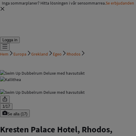
Inga sommarplaner? Hitta lösningen i vår sensommarrea.
Se erbjudanden
Logga in
Hem
Europa
Grekland
Egeo
Rhodos
1
/
17
Se alla
(
17
)
Kresten Palace Hotel, Rhodos,