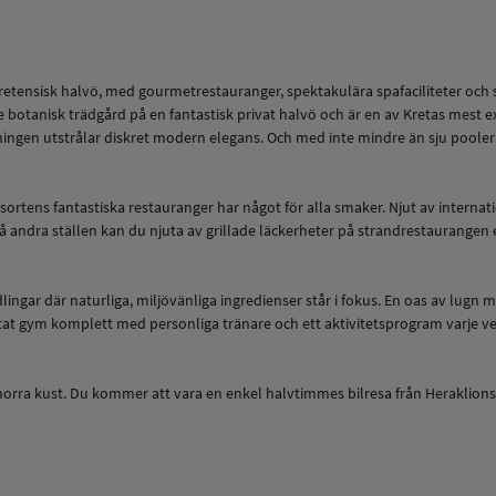
d kretensisk halvö, med gourmetrestauranger, spektakulära spafaciliteter och
e botanisk trädgård på en fantastisk privat halvö och är en av Kretas mest 
ningen utstrålar diskret modern elegans. Och med inte mindre än sju pooler oc
– resortens fantastiska restauranger har något för alla smaker. Njut av intern
andra ställen kan du njuta av grillade läckerheter på strandrestaurangen ell
ndlingar där naturliga, miljövänliga ingredienser står i fokus. En oas av lugn
tat gym komplett med personliga tränare och ett aktivitetsprogram varje ve
norra kust. Du kommer att vara en enkel halvtimmes bilresa från Heraklions 