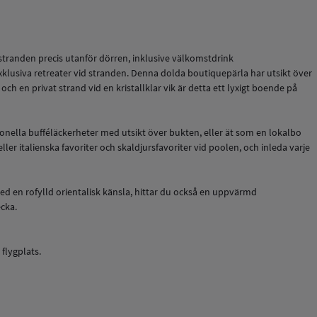
 stranden precis utanför dörren, inklusive välkomstdrink
exklusiva retreater vid stranden. Denna dolda boutiquepärla har utsikt över
h en privat strand vid en kristallklar vik är detta ett lyxigt boende på
ationella bufféläckerheter med utsikt över bukten, eller ät som en lokalbo
er italienska favoriter och skaldjursfavoriter vid poolen, och inleda varje
 med en rofylld orientalisk känsla, hittar du också en uppvärmd
cka.
flygplats.