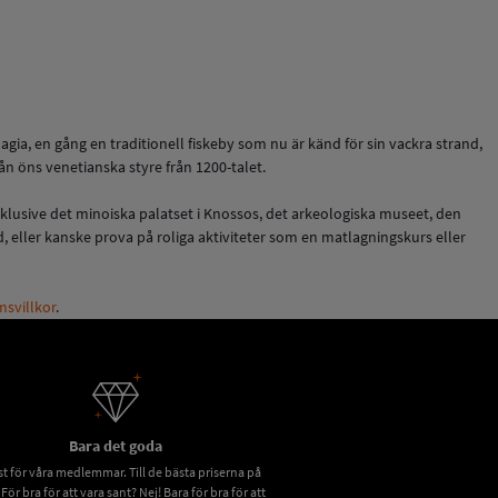
lagia, en gång en traditionell fiskeby som nu är känd för sin vackra strand,
ån öns venetianska styre från 1200-talet.
nklusive det minoiska palatset i Knossos, det arkeologiska museet, den
eller kanske prova på roliga aktiviteter som en matlagningskurs eller
svillkor
.
Bara det goda
t för våra medlemmar. Till de bästa priserna på
 För bra för att vara sant? Nej! Bara för bra för att