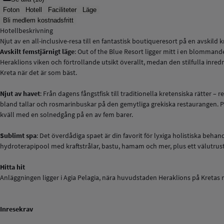
Foton
Hotell
Faciliteter
Läge
Bli medlem kostnadsfritt
Hotellbeskrivning
Njut av en all-inclusive-resa till en fantastisk boutiqueresort på en avskil
Avskilt femstjärnigt läge
: Out of the Blue Resort ligger mitt i en blommand
Heraklions viken och förtrollande utsikt överallt, medan den stilfulla inred
Kreta när det är som bäst.
Njut av havet
: Från dagens fångstfisk till traditionella kretensiska rätter 
bland tallar och rosmarinbuskar på den gemytliga grekiska restaurangen. På 
kväll med en solnedgång på en av fem barer.
Sublimt spa
: Det överdådiga spaet är din favorit för lyxiga holistiska beha
hydroterapipool med kraftstrålar, bastu, hamam och mer, plus ett välutrus
Hitta hit
Anläggningen ligger i Agia Pelagia, nära huvudstaden Heraklions på Kretas 
Inresekrav