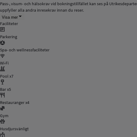
Pass-, visum- och hälsokrav vid bokningstillfället kan ses på Utrikesdepar
uppfyller alla andra inresekrav innan du reser.
Visa mer
Faciliteter
Parkering
Spa- och wellnessfaciliteter
Wi-Fi
Pool x7
Bar x5
Restauranger x4
Gym
Husdjursvänligt