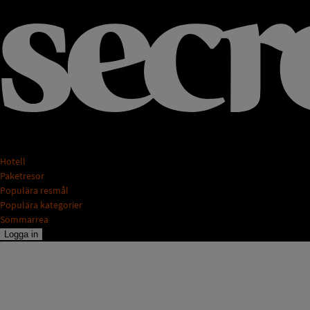
Hotell
Paketresor
Populära resmål
Populära kategorier
Sommarrea
Logga in