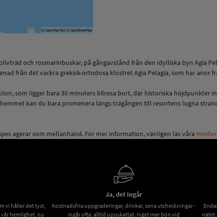
r, olivträd och rosmarinbuskar, på gångavstånd från den idylliska byn Agia Pe
ad från det vackra grekisk-ortodoxa klostret Agia Pelagia, som har anor fr
ion, som ligger bara 30 minuters bilresa bort, där historiska höjdpunkter i
hemmet kan du bara promenera längs trägången till resortens lugna strand, 
apes agerar som mellanhand. För mer information, vänligen läs våra
medlem
Ja, det ingår
vi håller det tyst,
Kostnadsfria uppgraderingar, drinkar, sena utcheckningar -
Endas
r vår hemlighet, nu
ingår ofta, alltid uppskattat. Inget mer bön vid
nätet.