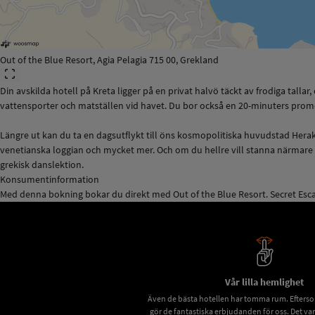
Out of the Blue Resort, Agia Pelagia 715 00, Grekland
Din avskilda hotell på Kreta ligger på en privat halvö täckt av frodiga talla
vattensporter och matställen vid havet. Du bor också en 20-minuters promen
Längre ut kan du ta en dagsutflykt till öns kosmopolitiska huvudstad Herakl
venetianska loggian och mycket mer. Och om du hellre vill stanna närmare 
grekisk danslektion.
Konsumentinformation
Med denna bokning bokar du direkt med Out of the Blue Resort. Secret Esc
Vår lilla hemlighet
Även de bästa hotellen har tomma rum. Eftersom 
gör de fantastiska erbjudanden för oss. Det va