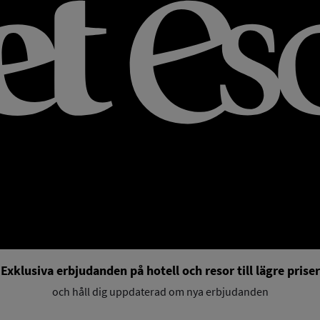
Exklusiva erbjudanden på hotell och resor till lägre priser
och håll dig uppdaterad om nya erbjudanden