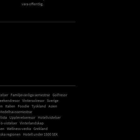
vara offentlig.
Click to open certificate verification
telser
Familjevänliga semestrar
Golfresor
eekendresor
Vintersolresor
Sverige
en
Italien
Foodie
Tyskland
Asien
Medelhavssemestrar
lista
Upplevelseresor
Hotellvistelser
ö-vistelser
Vinterlandskap
len
Wellness-vecka
Grekland
iska regionen
Hotell under 1500 SEK