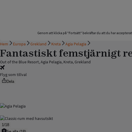
Genom att klicka på "Fortsätt" bekräftar du att du har acceptera
Hem
Europa
Grekland
Kreta
Agia Pelagia
Fantastiskt femstjärnigt re
Out of the Blue Resort, Agia Pelagia, Kreta, Grekland
Flyg som tillval
Dela
1
/
18
Se alla
(
18
)